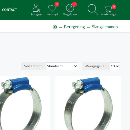
0
0
0
CONTACT
Wenslijst
Vergelijken
Winkelwagen
Inloggen
Beregening
Slangklemmen
Sorteren op:
Weergegeven: