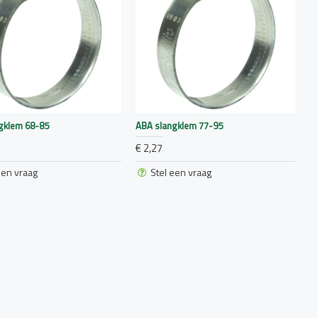
gklem 68-85
ABA slangklem 77-95
€ 2,27
een vraag
Stel een vraag