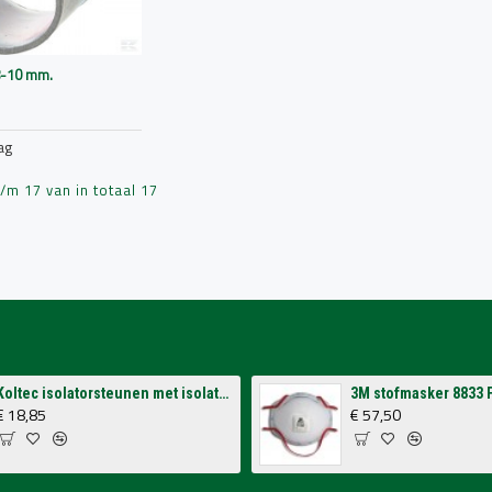
8-10 mm.
ag
m 17 van in totaal 17
Koltec isolatorsteunen met isolatoren voor op schutting (4 stuks)
€ 18,85
€ 57,50