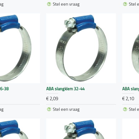
ag
Stel een vraag
Stel 
26-38
ABA slangklem 32-44
ABA slan
€ 2,09
€ 2,10
ag
Stel een vraag
Stel 