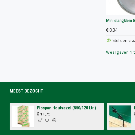
Mini slangklem 
€ 0,34
Stel een vra
Weergeven 1 t/
MEEST BEZOCHT
Plospan Houtvezel (550/120 Ltr.)
€ 11,75