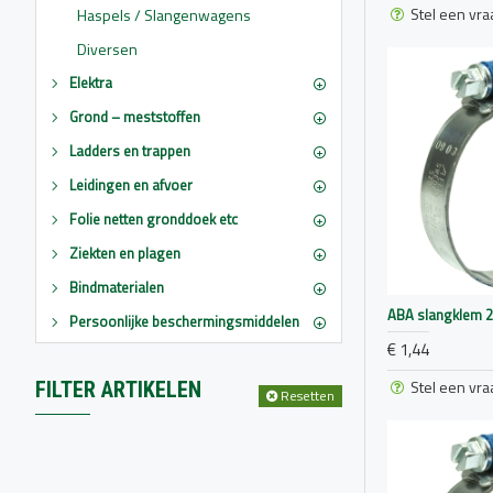
Stel een vra
Haspels / Slangenwagens
Diversen
Elektra
Grond – meststoffen
Ladders en trappen
Leidingen en afvoer
Folie netten gronddoek etc
Ziekten en plagen
Bindmaterialen
ABA slangklem 
Persoonlijke beschermingsmiddelen
€ 1,44
Stel een vra
FILTER ARTIKELEN
Resetten