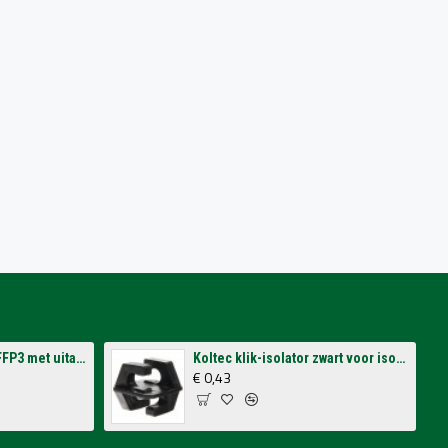
3M stofmasker 8833 FFP3 met uitademventiel (per 10 stuks)
Koltec klik-isolator zwart voor isolatorsteun tbv volieres (p/st.)
€ 0,43