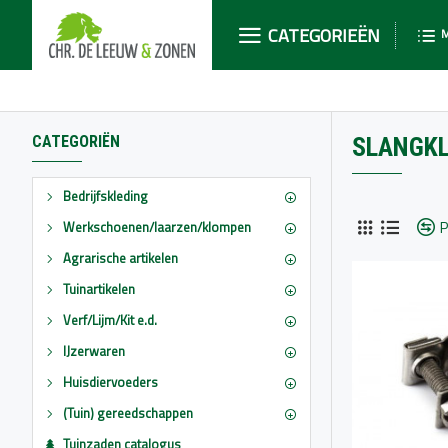
CATEGORIEËN
CATEGORIËN
SLANGK
Bedrijfskleding
P
Werkschoenen/laarzen/klompen
Agrarische artikelen
Tuinartikelen
Verf/Lijm/Kit e.d.
IJzerwaren
Huisdiervoeders
(Tuin) gereedschappen
Tuinzaden catalogus