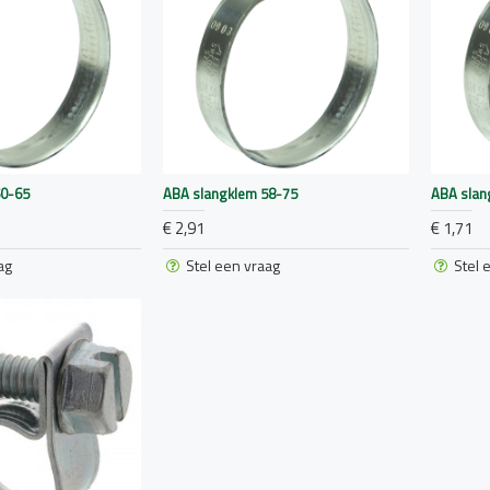
50-65
ABA slangklem 58-75
ABA slan
€ 2,91
€ 1,71
ag
Stel een vraag
Stel 