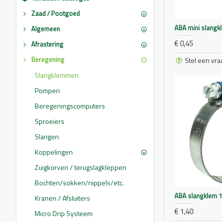
Zaad / Pootgoed
ABA mini slangk
Algemeen
€ 0,45
Afrastering
Beregening
Stel een vra
Slangklemmen
Pompen
Beregeningscomputers
Sproeiers
Slangen
Koppelingen
Zuigkorven / terugslagkleppen
Bochten/sokken/nippels/etc.
ABA slangklem 
Kranen / Afsluiters
€ 1,40
Micro Drip Systeem