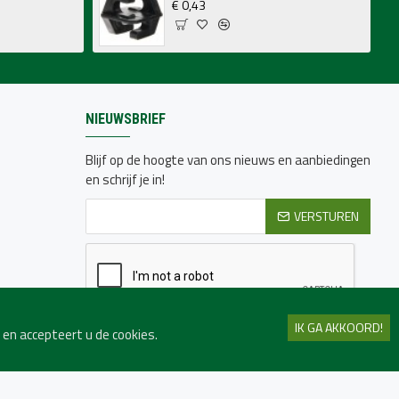
€ 0,43
NIEUWSBRIEF
Blijf op de hoogte van ons nieuws en aanbiedingen
en schrijf je in!
VERSTUREN
IK GA AKKOORD!
Ik heb de
Privacy beleid
gelezen en ga hiermee
en accepteert u de cookies.
akkoord