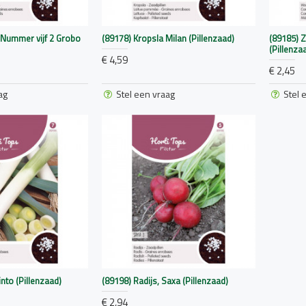
, Nummer vijf 2 Grobo
(89178) Kropsla Milan (Pillenzaad)
(89185) 
(Pillenza
€ 4,59
€ 2,45
ag
Stel een vraag
Stel 
into (Pillenzaad)
(89198) Radijs, Saxa (Pillenzaad)
€ 2,94