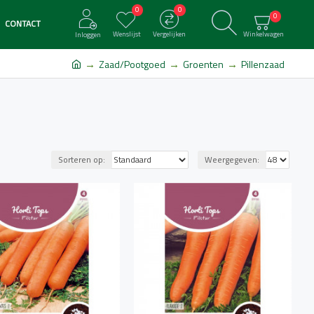
0
0
0
CONTACT
Wenslijst
Vergelijken
Winkelwagen
Inloggen
Zaad/Pootgoed
Groenten
Pillenzaad
Sorteren op:
Weergegeven: