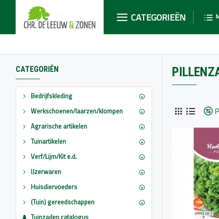
CATEGORIEËN
CATEGORIËN
PILLENZ
Bedrijfskleding
P
Werkschoenen/laarzen/klompen
Agrarische artikelen
Tuinartikelen
Verf/Lijm/Kit e.d.
IJzerwaren
Huisdiervoeders
(Tuin) gereedschappen
Tuinzaden catalogus