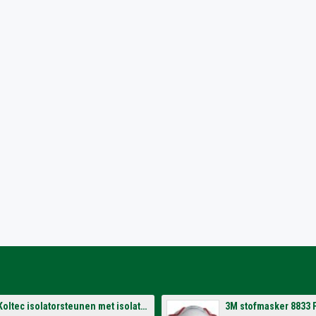
Koltec isolatorsteunen met isolatoren voor op schutting (4 stuks)