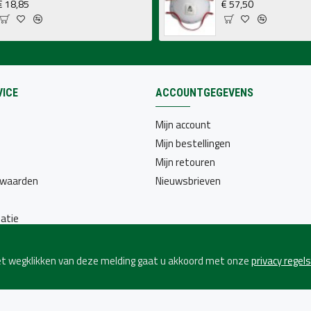
€ 18,85
€ 57,50
ICE
ACCOUNTGEGEVENS
Mijn account
Mijn bestellingen
Mijn retouren
rwaarden
Nieuwsbrieven
atie
het wegklikken van deze melding gaat u akkoord met onze
privacy regels