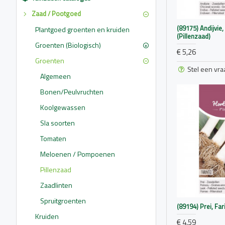
Zaad / Pootgoed
(89175) Andijvie
Plantgoed groenten en kruiden
(Pillenzaad)
Groenten (Biologisch)
€ 5,26
Groenten
Stel een vra
Algemeen
Bonen/Peulvruchten
Koolgewassen
Sla soorten
Tomaten
Meloenen / Pompoenen
Pillenzaad
Zaadlinten
Spruitgroenten
(89194) Prei, Far
Kruiden
€ 4,59