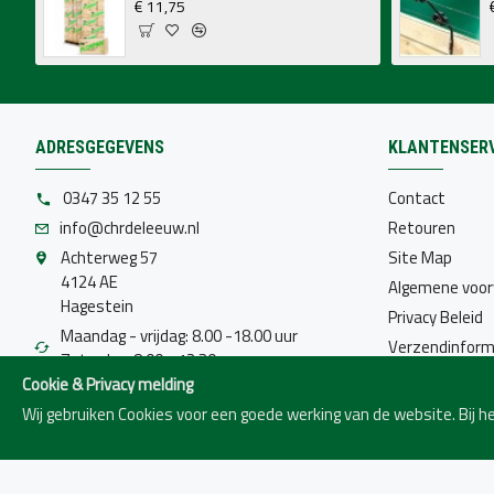
€ 11,75
ADRESGEGEVENS
KLANTENSERV
0347 35 12 55
Contact
info@chrdeleeuw.nl
Retouren
Achterweg 57
Site Map
4124 AE
Algemene voo
Hagestein
Privacy Beleid
Maandag - vrijdag: 8.00 -18.00 uur
Verzendinform
Zaterdag: 8.00 - 12.30 uur
Cookie & Privacy melding
Gesloten op Nationale feestdagen
Wij gebruiken Cookies voor een goede werking van de website. Bij 