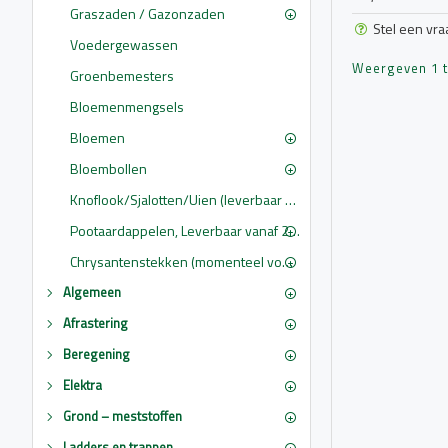
Graszaden / Gazonzaden
Stel een vra
Voedergewassen
Weergeven 1 t/
Groenbemesters
Bloemenmengsels
Bloemen
Bloembollen
Knoflook/Sjalotten/Uien (leverbaar vanaf 1 februari)
Pootaardappelen, Leverbaar vanaf 2 maart
Chrysantenstekken (momenteel voorradig 2026) alleen afhalen, online niet te bestellen
Algemeen
Afrastering
Beregening
Elektra
Grond – meststoffen
Ladders en trappen