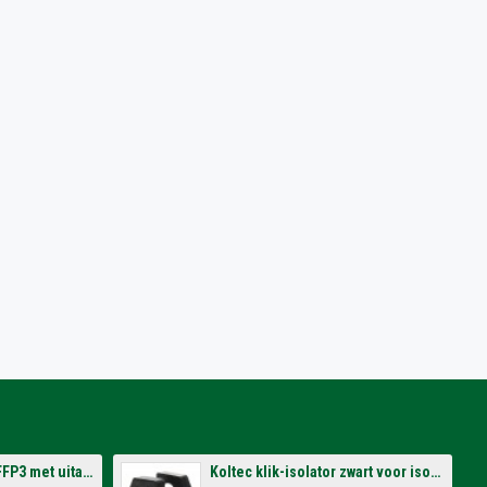
3M stofmasker 8833 FFP3 met uitademventiel (per 10 stuks)
Koltec klik-isolator zwart voor isolatorsteun tbv volieres (p/st.)