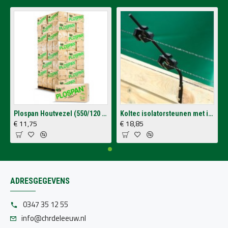
Plospan Houtvezel (550/120 Ltr.)
Koltec isolatorsteunen met isolatoren voor op schutting (4 stuks)
€ 11,75
€ 18,85
ADRESGEGEVENS
0347 35 12 55
info@chrdeleeuw.nl