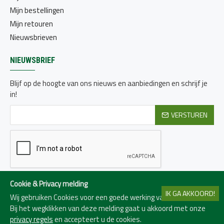
Mijn bestellingen
Mijn retouren
Nieuwsbrieven
NIEUWSBRIEF
Blijf op de hoogte van ons nieuws en aanbiedingen en schrijf je
in!
VERSTUREN
Ik heb de
Privacy beleid
gelezen en ga hiermee akkoord
Cookie & Privacy melding
IK GA AKKOORD!
Wij gebruiken Cookies voor een goede werking van de website.
Bij het wegklikken van deze melding gaat u akkoord met onze
Copyright © Chr. de Leeuw & Zonen 2024
privacy regels
en accepteert u de cookies.
FILTER ARTIKELEN