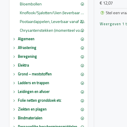
€ 12,07
Bloembollen
Stel een vra
Knoflook/Sjalotten/Uien (leverbaar vanaf 1 februari)
Pootaardappelen, Leverbaar vanaf 2 maart
Weergeven 1 t/
Chrysantenstekken (momenteel voorradig 2026) alleen afhalen, online niet te bestellen
Algemeen
Afrastering
Beregening
Elektra
Grond – meststoffen
Ladders en trappen
Leidingen en afvoer
Folie netten gronddoek etc
Ziekten en plagen
Bindmaterialen
Persoonlijke beschermingsmiddelen