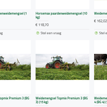
enweidemengsel (1
Horsemax paardenweidemengsel (10
Weidemen
kg)
€ 162,02
€ 118,70
ag
Stel een vraag
Stel 
opmix Premium 3 (BG
Weidemengsel Topmix Premium 3 (BG
Weideme
3) (15 kg)
4 (BG 4) (