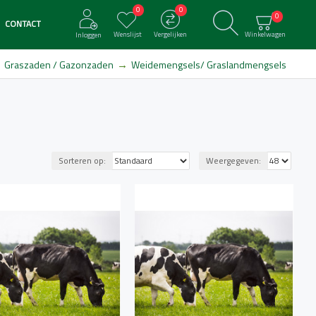
0
0
0
CONTACT
Wenslijst
Vergelijken
Winkelwagen
Inloggen
Graszaden / Gazonzaden
Weidemengsels/ Graslandmengsels
Sorteren op:
Weergegeven: