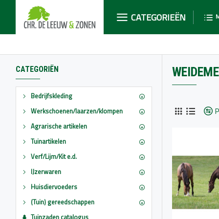
CATEGORIEËN
CATEGORIËN
WEIDEME
Bedrijfskleding
P
Werkschoenen/laarzen/klompen
Agrarische artikelen
Tuinartikelen
Verf/Lijm/Kit e.d.
IJzerwaren
Huisdiervoeders
(Tuin) gereedschappen
Tuinzaden catalogus