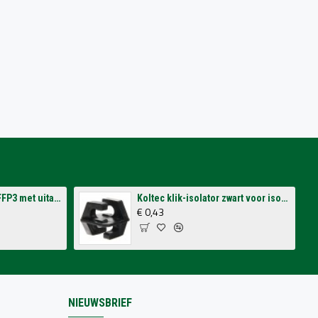
3M stofmasker 8833 FFP3 met uitademventiel (per 10 stuks)
Koltec klik-isolator zwart voor isolatorsteun tbv volieres (p/st.)
€ 0,43
NIEUWSBRIEF