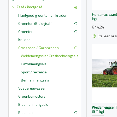
Zaad / Pootgoed
Horsemax paard
Plantgoed groenten en kruiden
kg)
Groenten (Biologisch)
€ 14,24
Groenten
Stel een vra
Kruiden
Graszaden / Gazonzaden
Weidemengsels/ Graslandmengsels
Gazonmengsels
Sport / recreatie
Bermenmengsels
Voedergewassen
Groenbemesters
Bloemenmengsels
Weidemengsel T
3) (1 kg)
Bloemen