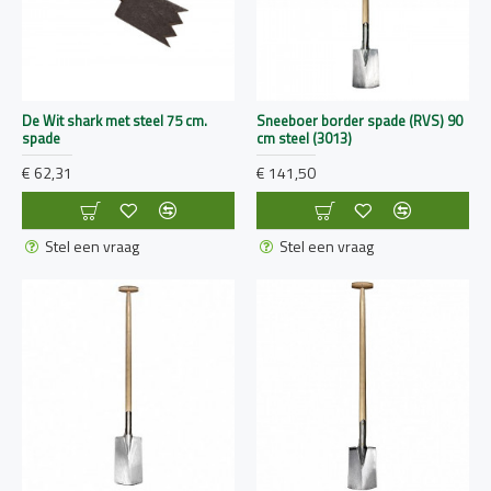
De Wit shark met steel 75 cm.
Sneeboer border spade (RVS) 90
spade
cm steel (3013)
€ 62,31
€ 141,50
Stel een vraag
Stel een vraag