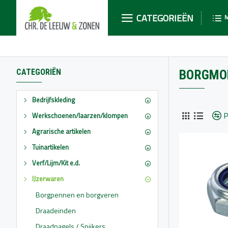
CATEGORIEËN
CATEGORIËN
BORGMO
Bedrijfskleding
P
Werkschoenen/laarzen/klompen
Agrarische artikelen
Tuinartikelen
Verf/Lijm/Kit e.d.
IJzerwaren
Borgpennen en borgveren
Draadeinden
Draadnagels / Spijkers