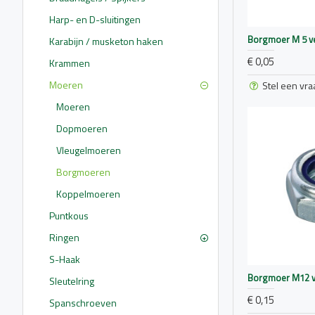
Harp- en D-sluitingen
Borgmoer M 5 ve
Karabijn / musketon haken
€ 0,05
Krammen
Moeren
Stel een vra
Moeren
Dopmoeren
Vleugelmoeren
Borgmoeren
Koppelmoeren
Puntkous
Ringen
S-Haak
Borgmoer M12 v
Sleutelring
€ 0,15
Spanschroeven