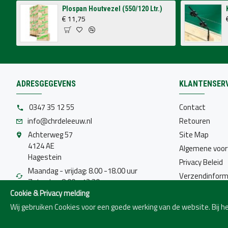
Plospan Houtvezel (550/120 Ltr.)
€ 11,75
ADRESGEGEVENS
KLANTENSERV
0347 35 12 55
Contact
info@chrdeleeuw.nl
Retouren
Achterweg 57
Site Map
4124 AE
Algemene voo
Hagestein
Privacy Beleid
Maandag - vrijdag: 8.00 -18.00 uur
Verzendinform
Zaterdag: 8.00 - 12.30 uur
Cookie & Privacy melding
Gesloten op Nationale feestdagen
Wij gebruiken Cookies voor een goede werking van de website. Bij 