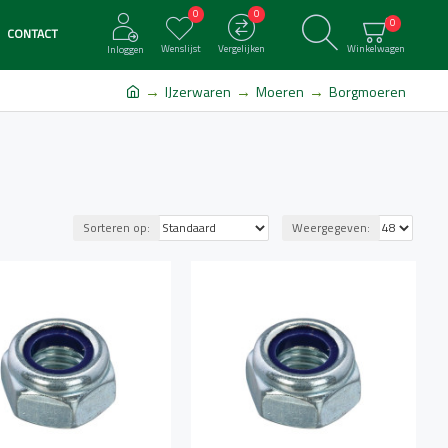
0
0
0
CONTACT
Wenslijst
Vergelijken
Winkelwagen
Inloggen
IJzerwaren
Moeren
Borgmoeren
Sorteren op:
Weergegeven: