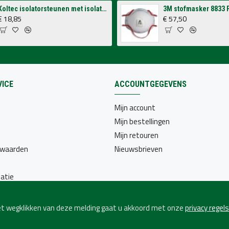
Koltec isolatorsteunen met isolatoren voor op schutting (4 stuks)
€ 18,85
€ 57,50
ICE
ACCOUNTGEGEVENS
Mijn account
Mijn bestellingen
Mijn retouren
rwaarden
Nieuwsbrieven
atie
het wegklikken van deze melding gaat u akkoord met onze
privacy regels