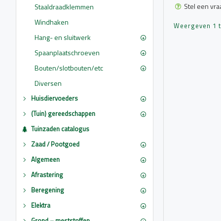
Stel een vra
Staaldraadklemmen
Windhaken
Weergeven 1 t/
Hang- en sluitwerk
Spaanplaatschroeven
Bouten/slotbouten/etc
Diversen
Huisdiervoeders
(Tuin) gereedschappen
Tuinzaden catalogus
Zaad / Pootgoed
Algemeen
Afrastering
Beregening
Elektra
Grond – meststoffen