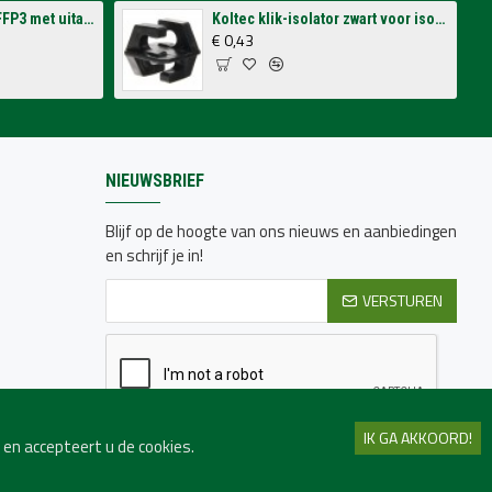
3M stofmasker 8833 FFP3 met uitademventiel (per 10 stuks)
Koltec klik-isolator zwart voor isolatorsteun tbv volieres (p/st.)
€ 0,43
NIEUWSBRIEF
Blijf op de hoogte van ons nieuws en aanbiedingen
en schrijf je in!
VERSTUREN
IK GA AKKOORD!
Ik heb de
Privacy beleid
gelezen en ga hiermee
en accepteert u de cookies.
akkoord