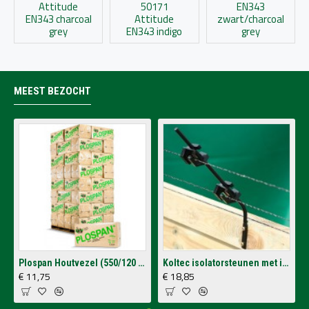
Attitude
50171
EN343
EN343 charcoal
Attitude
zwart/charcoal
grey
EN343 indigo
grey
MEEST BEZOCHT
Plospan Houtvezel (550/120 Ltr.)
Koltec isolatorsteunen met isolatoren voor op schutting (4 stuks)
€ 11,75
€ 18,85