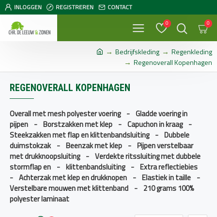
INLOGGEN
REGISTREREN
CONTACT
0
0
Bedrijfskleding
Regenkleding
Regenoverall Kopenhagen
REGENOVERALL KOPENHAGEN
Overall met mesh polyester voering - Gladde voering in
pijpen - Borstzakken met klep - Capuchon in kraag -
Steekzakken met flap en klittenbandsluiting - Dubbele
duimstokzak - Beenzak met klep - Pijpen verstelbaar
met drukknoopsluiting - Verdekte ritssluiting met dubbele
stormflap en - klittenbandsluiting - Extra reflectiebies
- Achterzak met klep en drukknopen - Elastiek in taille -
Verstelbare mouwen met klittenband - 210 grams 100%
polyester laminaat