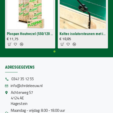
Plospan Houtvezel (550/120 Ltr.)
Koltec isolatorsteunen met isolatoren voor op schutting (4 stuks)
€ 11,75
€ 18,85
ADRESGEGEVENS
0347 35 12 55
info@chrdeleeuw.nl
Achterweg 57
4124 AE
Hagestein
Maandag - vrijdag: 8.00 -18.00 uur